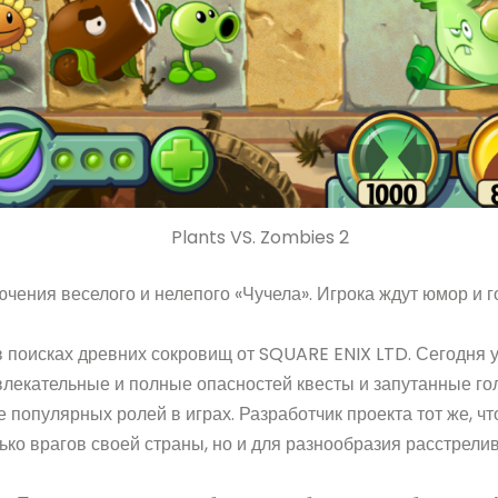
Plants VS. Zombies 2
ения веселого и нелепого «Чучела». Игрока ждут юмор и го
 поисках древних сокровищ от SQUARE ENIX LTD. Сегодня у
увлекательные и полные опасностей квесты и запутанные го
е популярных ролей в играх. Разработчик проекта тот же, ч
лько врагов своей страны, но и для разнообразия расстре