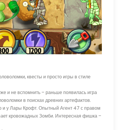
ловоломки, квесты и просто игры в стиле
же и не вспомнить – раньше появилась игра
ловоломки в поисках древних артефактов.
то и у Лары Крофт. Опытный Агент 47 с правом
ливает кровожадных Зомби. Интересная фишка –