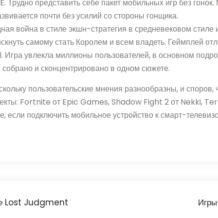
E. Трудно представить себе пакет мобильных игр без гоно
азвивается почти без усилий со стороны гонщика.
ридная война в стиле экшн-стратегия в средневековом стил
скнуть самому стать Королем и всем владеть. Геймплей отл
ll. Игра увлекла миллионы пользователей, в основном подр
 собрано и сконцентрировано в одном сюжете.
скольку пользовательские мнения разнообразны, и споров, 
ты: Fortnite от Epic Games, Shadow Fight 2 от Nekki, Ter
ее, если подключить мобильное устройство к смарт-телеви
те Lost Judgment
Игры