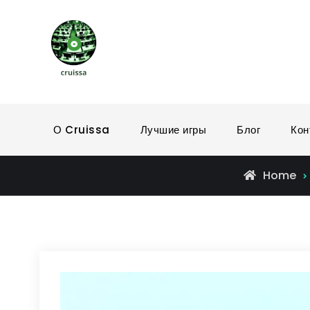
Skip
to
Cruissa
content
О Cruissa
Лучшие игры
Блог
Кон
Home