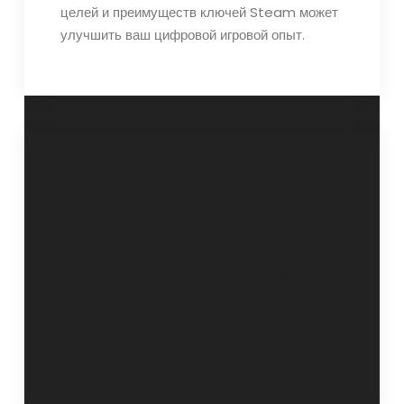
целей и преимуществ ключей Steam может
улучшить ваш цифровой игровой опыт.
Навигация
Игры на
Будущее ставок на
тюремную тематику:
спорт:
по
интересные новинки
технологические
записям
инновации,
потребительские
предпочтения и
тенденции, которые
изменят индустрию